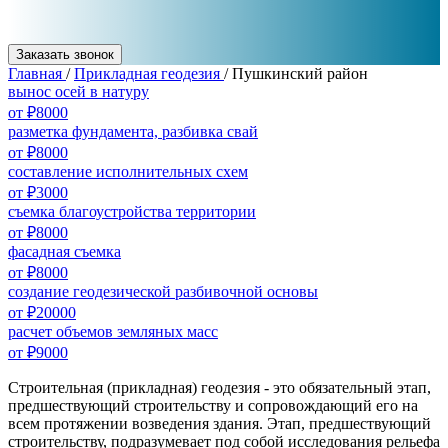
Заказать звонок
Главная
/
Прикладная геодезия
/
Пушкинский район
вынос осей в натуру
от ₽8000
разметка фундамента, разбивка свай
от ₽8000
составление исполнительных схем
от ₽3000
съемка благоустройства территории
от ₽8000
фасадная съемка
от ₽8000
создание геодезической разбивочной основы
от ₽20000
расчет объемов земляных масс
от ₽9000
Строительная (прикладная) геодезия - это обязательный этап,
предшествующий строительству и сопровождающий его на
всем протяжении возведения здания. Этап, предшествующий
строительству, подразумевает под собой исследования рельефа