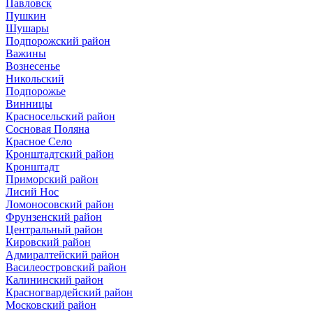
Павловск
Пушкин
Шушары
Подпорожский район
Важины
Вознесенье
Никольский
Подпорожье
Винницы
Красносельский район
Сосновая Поляна
Красное Село
Кронштадтский район
Кронштадт
Приморский район
Лисий Нос
Ломоносовский район
Фрунзенский район
Центральный район
Кировский район
Адмиралтейский район
Василеостровский район
Калининский район
Красногвардейский район
Московский район