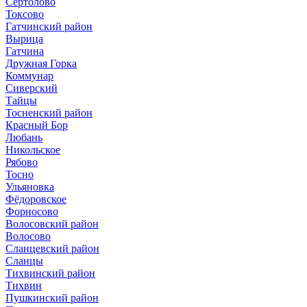
Сертолово
Токсово
Гатчинский район
Вырица
Гатчина
Дружная Горка
Коммунар
Сиверский
Тайцы
Тосненский район
Красный Бор
Любань
Никольское
Рябово
Тосно
Ульяновка
Фёдоровское
Форносово
Волосовский район
Волосово
Сланцевский район
Сланцы
Тихвинский район
Тихвин
Пушкинский район