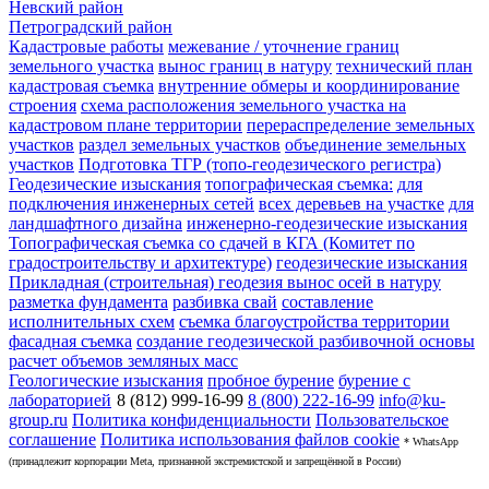
Невский район
Петроградский район
Кадастровые работы
межевание / уточнение границ
земельного участка
вынос границ в натуру
технический план
кадастровая съемка
внутренние обмеры и координирование
строения
схема расположения земельного участка на
кадастровом плане территории
перераспределение земельных
участков
раздел земельных участков
объединение земельных
участков
Подготовка ТГР (топо-геодезического регистра)
Геодезические изыскания
топографическая съемка:
для
подключения инженерных сетей
всех деревьев на участке
для
ландшафтного дизайна
инженерно-геодезические изыскания
Топографическая съемка со сдачей в КГА (Комитет по
градостроительству и архитектуре)
геодезические изыскания
Прикладная (строительная) геодезия
вынос осей в натуру
разметка фундамента
разбивка свай
составление
исполнительных схем
съемка благоустройства территории
фасадная съемка
создание геодезической разбивочной основы
расчет объемов земляных масс
Геологические изыскания
пробное бурение
бурение с
лабораторией
8 (812) 999-16-99
8 (800) 222-16-99
info@ku-
group.ru
Политика конфиденциальности
Пользовательское
соглашение
Политика использования файлов cookie
* WhatsApp
(принадлежит корпорации Meta, признанной экстремистской и запрещённой в России)