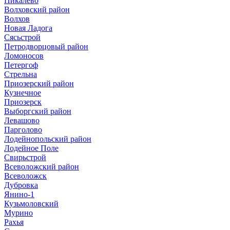
Пикалёво
Волховский район
Волхов
Новая Ладога
Сясьстрой
Петродворцовый район
Ломоносов
Петергоф
Стрельна
Приозерский район
Кузнечное
Приозерск
Выборгский район
Левашово
Парголово
Лодейнопольский район
Лодейное Поле
Свирьстрой
Всеволожский район
Всеволожск
Дубровка
Янино-1
Кузьмоловский
Мурино
Рахья