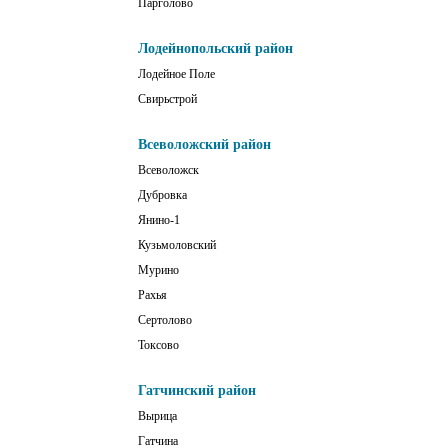
Парголово
Лодейнопольский район
Лодейное Поле
Свирьстрой
Всеволожский район
Всеволожск
Дубровка
Янино-1
Кузьмоловский
Мурино
Рахья
Сертолово
Токсово
Гатчинский район
Вырица
Гатчина