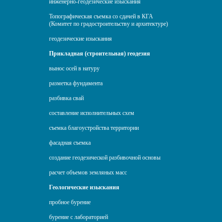
инженерно-геодезические изыскания
Топографическая съемка со сдачей в КГА
(Комитет по градостроительству и архитектуре)
геодезические изыскания
Прикладная (строительная) геодезия
вынос осей в натуру
разметка фундамента
разбивка свай
составление исполнительных схем
съемка благоустройства территории
фасадная съемка
создание геодезической разбивочной основы
расчет объемов земляных масс
Геологические изыскания
пробное бурение
бурение с лабораторией