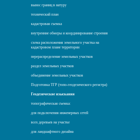
вынос границ в натуру
технический план
кадастровая съемка
внутренние обмеры и координирование строения
схема расположения земельного участка на
кадастровом плане территории
перераспределение земельных участков
раздел земельных участков
объединение земельных участков
Подготовка ТГР (топо-геодезического регистра)
Геодезические изыскания
топографическая съемка:
для подключения инженерных сетей
всех деревьев на участке
для ландшафтного дизайна