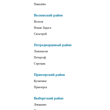
Пикалёво
Волховский район
Волхов
Новая Ладога
Сясьстрой
Петродворцовый район
Ломоносов
Петергоф
Стрельна
Приозерский район
Кузнечное
Приозерск
Выборгский район
Левашово