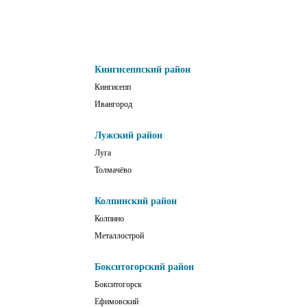
Кингисеппский район
Кингисепп
Ивангород
Лужский район
Луга
Толмачёво
Колпинский район
Колпино
Металлострой
Бокситогорский район
Бокситогорск
Ефимовский