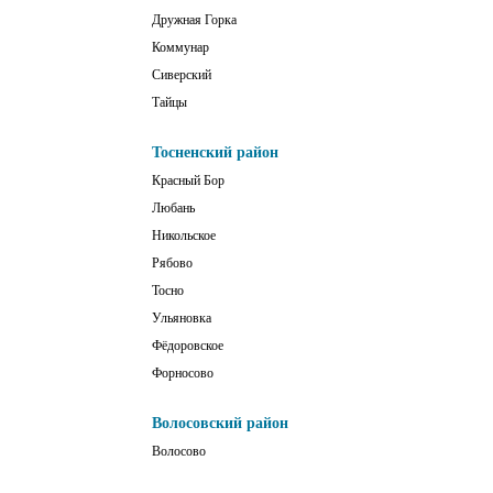
Дружная Горка
Коммунар
Сиверский
Тайцы
Тосненский район
Красный Бор
Любань
Никольское
Рябово
Тосно
Ульяновка
Фёдоровское
Форносово
Волосовский район
Волосово