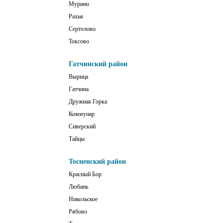
Мурино
Рахья
Сертолово
Токсово
Гатчинский район
Вырица
Гатчина
Дружная Горка
Коммунар
Сиверский
Тайцы
Тосненский район
Красный Бор
Любань
Никольское
Рябово