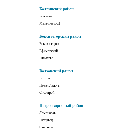
Колпинский район
Колпино
Металлострой
Бокситогорский район
Бокситогорск
Ефимовский
Пикалёво
Волховский район
Волхов
Новая Ладога
Сясьстрой
Петродворцовый район
Ломоносов
Петергоф
Стрельна