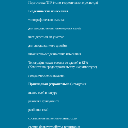
Подготовка ТГР (топо-геодезического регистра)
Геодезические изыскания
топографическая съемка:
для подключения инженерных сетей
всех деревьев на участке
для ландшафтного дизайна
инженерно-геодезические изыскания
Топографическая съемка со сдачей в КГА
(Комитет по градостроительству и архитектуре)
геодезические изыскания
Прикладная (строительная) геодезия
вынос осей в натуру
разметка фундамента
разбивка свай
составление исполнительных схем
съемка благоустройства территории