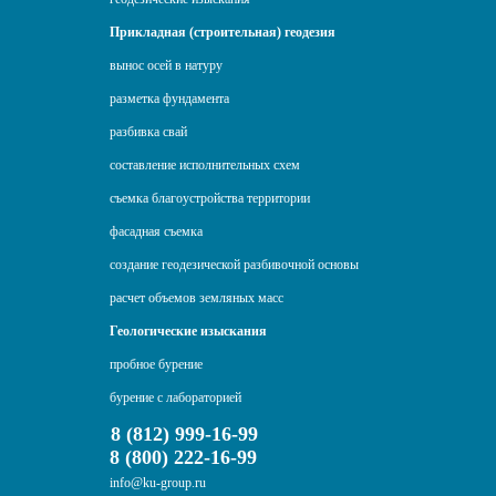
Прикладная (строительная) геодезия
вынос осей в натуру
разметка фундамента
разбивка свай
составление исполнительных схем
съемка благоустройства территории
фасадная съемка
создание геодезической разбивочной основы
расчет объемов земляных масс
Геологические изыскания
пробное бурение
бурение с лабораторией
8 (812) 999-16-99
8 (800) 222-16-99
info@ku-group.ru