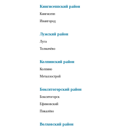
Кингисеппский район
Кингисепп
Ивангород
Лужский район
Луга
Толмачёво
Колпинский район
Колпино
Металлострой
Бокситогорский район
Бокситогорск
Ефимовский
Пикалёво
Волховский район