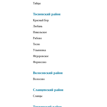
Тайцы
Тосненский район
Красный Бор
Любань
Никольское
Рябово
Тосно
Ульяновка
Фёдоровское
Форносово
Волосовский район
Волосово
Сланцевский район
Сланцы
Тихвинский район