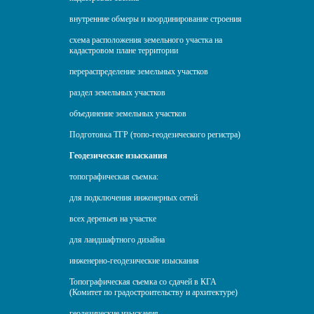
внутренние обмеры и координирование строения
схема расположения земельного участка на
кадастровом плане территории
перераспределение земельных участков
раздел земельных участков
объединение земельных участков
Подготовка ТГР (топо-геодезического регистра)
Геодезические изыскания
топографическая съемка:
для подключения инженерных сетей
всех деревьев на участке
для ландшафтного дизайна
инженерно-геодезические изыскания
Топографическая съемка со сдачей в КГА
(Комитет по градостроительству и архитектуре)
геодезические изыскания