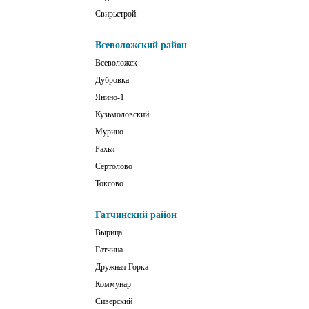
Свирьстрой
Всеволожский район
Всеволожск
Дубровка
Янино-1
Кузьмоловский
Мурино
Рахья
Сертолово
Токсово
Гатчинский район
Вырица
Гатчина
Дружная Горка
Коммунар
Сиверский