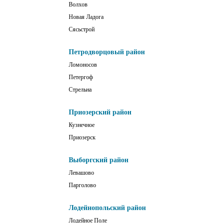
Волхов
Новая Ладога
Сясьстрой
Петродворцовый район
Ломоносов
Петергоф
Стрельна
Приозерский район
Кузнечное
Приозерск
Выборгский район
Левашово
Парголово
Лодейнопольский район
Лодейное Поле