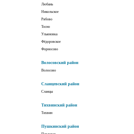
Любань
Никольское
Рябово
Тосно
Ульяновка
Фёдоровское
Форносово
Волосовский район
Волосово
Сланцевский район
Сланцы
Тихвинский район
Тихвин
Пушкинский район