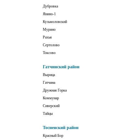
Дубровка
Янино-1
Кузьмоловский
Мурино
Рахья
Сертолово
Токсово
Гатчинский район
Вырица
Гатчина
Дружная Горка
Коммунар
Сиверский
Тайцы
Тосненский район
Красный Бор