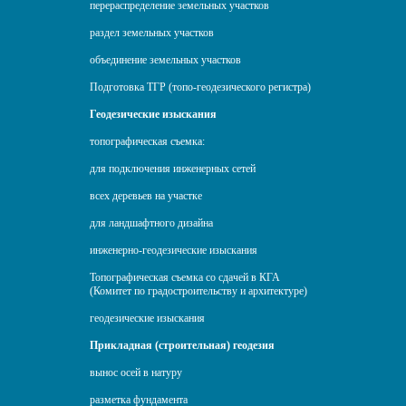
перераспределение земельных участков
раздел земельных участков
объединение земельных участков
Подготовка ТГР (топо-геодезического регистра)
Геодезические изыскания
топографическая съемка:
для подключения инженерных сетей
всех деревьев на участке
для ландшафтного дизайна
инженерно-геодезические изыскания
Топографическая съемка со сдачей в КГА
(Комитет по градостроительству и архитектуре)
геодезические изыскания
Прикладная (строительная) геодезия
вынос осей в натуру
разметка фундамента