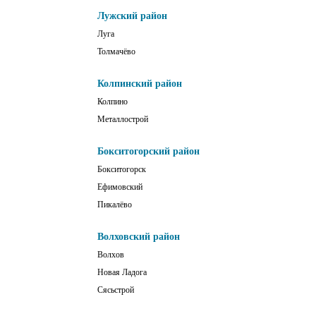
Лужский район
Луга
Толмачёво
Колпинский район
Колпино
Металлострой
Бокситогорский район
Бокситогорск
Ефимовский
Пикалёво
Волховский район
Волхов
Новая Ладога
Сясьстрой