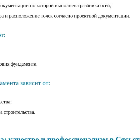
окументации по которой выполнена разбивка осей;
ера и расположение точек согласно проектной документации.
т:
овня фундамента.
амента зависит от:
ства;
а строительства.
а: качество и профессионализм в Сясьс