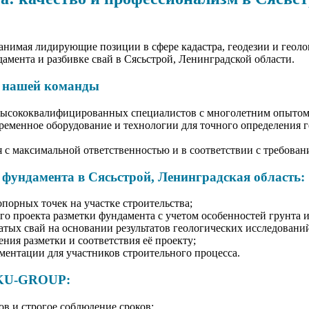
имая лидирующие позиции в сфере кадастра, геодезии и геоло
дамента и разбивке свай в Сясьстрой, Ленинградской области.
т нашей команды
 высококвалифицированных специалистов с многолетним опытом
ременное оборудование и технологии для точного определения 
я с максимальной ответственностью и в соответствии с требова
 фундамента в Сясьстрой, Ленинградская область:
порных точек на участке строительства;
о проекта разметки фундамента с учетом особенностей грунта и
атых свай на основании результатов геологических исследовани
ния разметки и соответствия её проекту;
ментации для участников строительного процесса.
 KU-GROUP:
в и строгое соблюдение сроков;