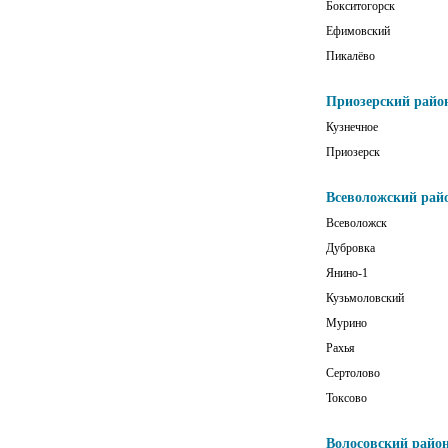
Бокситогорск
Ефимовский
Пикалёво
Приозерский райо
Кузнечное
Приозерск
Всеволожский рай
Всеволожск
Дубровка
Янино-1
Кузьмоловский
Мурино
Рахья
Сертолово
Токсово
Волосовский райо