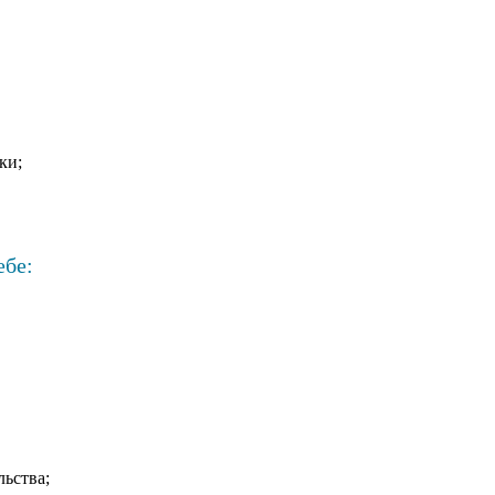
ки;
ебе:
ьства;