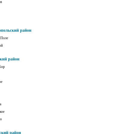
ов
опольский район
 Поле
ой
ский район
Бор
ое
а
кое
о
ский район