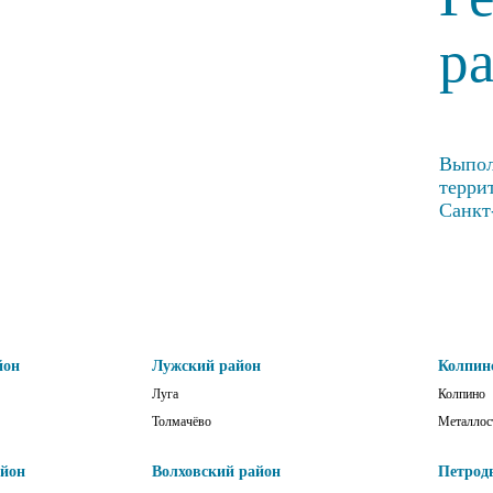
р
Выпол
терри
Санкт
йон
Лужский район
Колпин
Луга
Колпино
Толмачёво
Металлос
айон
Волховский район
Петрод