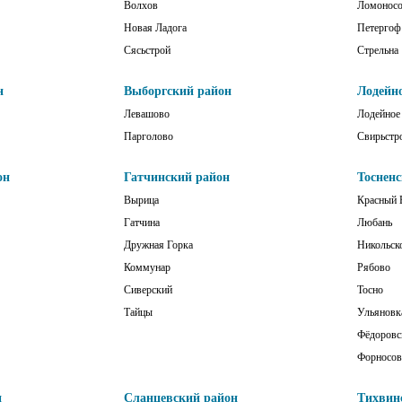
Волхов
Ломонос
Новая Ладога
Петергоф
Сясьстрой
Стрельна
н
Выборгский район
Лодейн
Левашово
Лодейное
Парголово
Свирьстр
он
Гатчинский район
Тоснен
Вырица
Красный 
Гатчина
Любань
Дружная Горка
Никольск
Коммунар
Рябово
Сиверский
Тосно
Тайцы
Ульяновк
Фёдоровс
Форносов
н
Сланцевский район
Тихвин