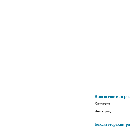
Кингисеппский ра
Кингисепп
Ивангород
Бокситогорский р