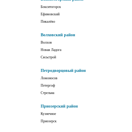
Бокситогорск
Ефимовский
Пикалёво
Волховский район
Волхов
Новая Ладога
Сясьстрой
Петродворцовый район
Ломоносов
Петергоф
Стрельна
Приозерский район
Кузнечное
Приозерск