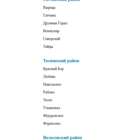
Вырица
Гатчина
Дружная Горка
Коммунар
Сиверский
Тайцы
Тосненский район
Красный Бор
Любань
Никольское
Рябово
Тосно
Ульяновка
Фёдоровское
Форносово
Волосовский район