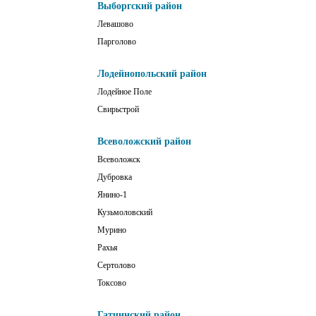
Выборгский район
Левашово
Парголово
Лодейнопольский район
Лодейное Поле
Свирьстрой
Всеволожский район
Всеволожск
Дубровка
Янино-1
Кузьмоловский
Мурино
Рахья
Сертолово
Токсово
Гатчинский район