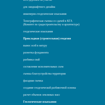
для ландшафтного дизайна
инженерно-геодезические изыскания
Топографическая съемка со сдачей в КГА
(Комитет по градостроительству и архитектуре)
геодезические изыскания
Прикладная (строительная) геодезия
вынос осей в натуру
разметка фундамента
разбивка свай
составление исполнительных схем
съемка благоустройства территории
фасадная съемка
создание геодезической разбивочной основы
расчет объемов земляных масс
Геологические изыскания