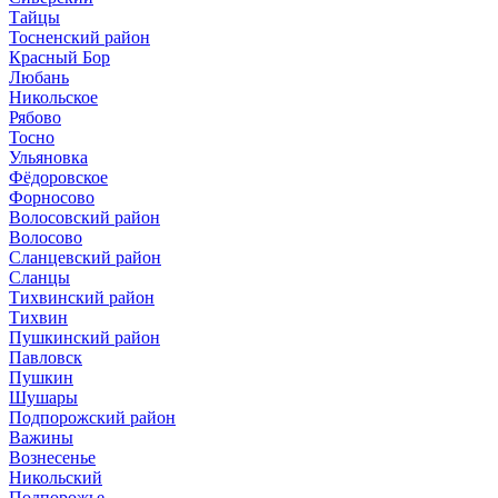
Тайцы
Тосненский район
Красный Бор
Любань
Никольское
Рябово
Тосно
Ульяновка
Фёдоровское
Форносово
Волосовский район
Волосово
Сланцевский район
Сланцы
Тихвинский район
Тихвин
Пушкинский район
Павловск
Пушкин
Шушары
Подпорожский район
Важины
Вознесенье
Никольский
Подпорожье