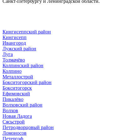
Санкт-Петербургу и Ленинградской области.
Кингисеппский район
Кингисепп
Ивангород
Лужский район
Луга
Толмачёво
Колпинский район
Колпино
Металлострой
Бокситогорский район
Бокситогорск
Ефимовский
Пикалёво
Волховский район
Волхов
Новая Ладога
Сясьстрой
Петродворцовый район
Ломоносов
Петергоф