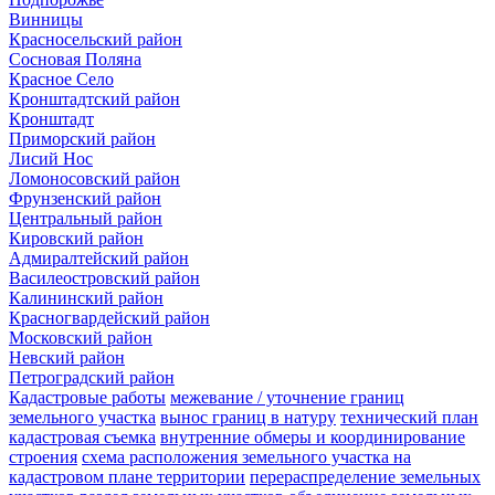
Винницы
Красносельский район
Сосновая Поляна
Красное Село
Кронштадтский район
Кронштадт
Приморский район
Лисий Нос
Ломоносовский район
Фрунзенский район
Центральный район
Кировский район
Адмиралтейский район
Василеостровский район
Калининский район
Красногвардейский район
Московский район
Невский район
Петроградский район
Кадастровые работы
межевание / уточнение границ
земельного участка
вынос границ в натуру
технический план
кадастровая съемка
внутренние обмеры и координирование
строения
схема расположения земельного участка на
кадастровом плане территории
перераспределение земельных