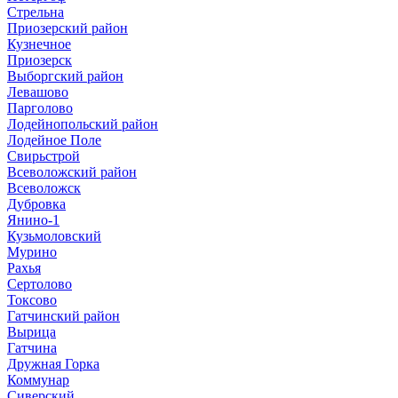
Стрельна
Приозерский район
Кузнечное
Приозерск
Выборгский район
Левашово
Парголово
Лодейнопольский район
Лодейное Поле
Свирьстрой
Всеволожский район
Всеволожск
Дубровка
Янино-1
Кузьмоловский
Мурино
Рахья
Сертолово
Токсово
Гатчинский район
Вырица
Гатчина
Дружная Горка
Коммунар
Сиверский