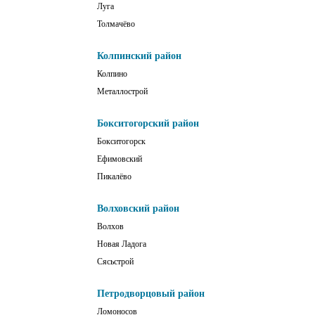
Луга
Толмачёво
Колпинский район
Колпино
Металлострой
Бокситогорский район
Бокситогорск
Ефимовский
Пикалёво
Волховский район
Волхов
Новая Ладога
Сясьстрой
Петродворцовый район
Ломоносов