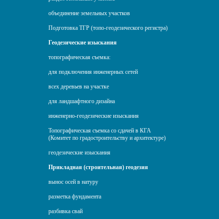
объединение земельных участков
Подготовка ТГР (топо-геодезического регистра)
Геодезические изыскания
топографическая съемка:
для подключения инженерных сетей
всех деревьев на участке
для ландшафтного дизайна
инженерно-геодезические изыскания
Топографическая съемка со сдачей в КГА
(Комитет по градостроительству и архитектуре)
геодезические изыскания
Прикладная (строительная) геодезия
вынос осей в натуру
разметка фундамента
разбивка свай