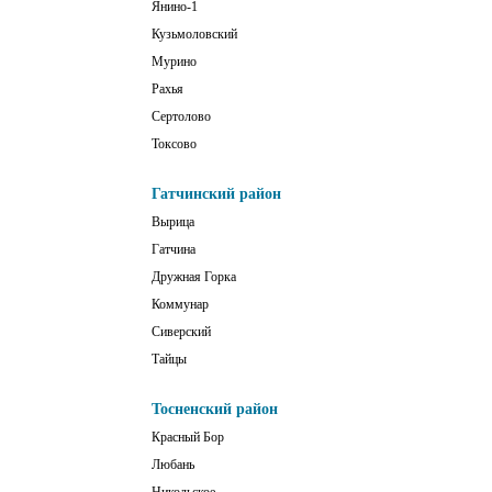
Янино-1
Кузьмоловский
Мурино
Рахья
Сертолово
Токсово
Гатчинский район
Вырица
Гатчина
Дружная Горка
Коммунар
Сиверский
Тайцы
Тосненский район
Красный Бор
Любань
Никольское