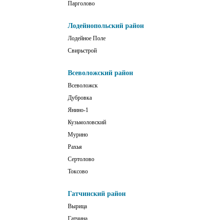
Парголово
Лодейнопольский район
Лодейное Поле
Свирьстрой
Всеволожский район
Всеволожск
Дубровка
Янино-1
Кузьмоловский
Мурино
Рахья
Сертолово
Токсово
Гатчинский район
Вырица
Гатчина