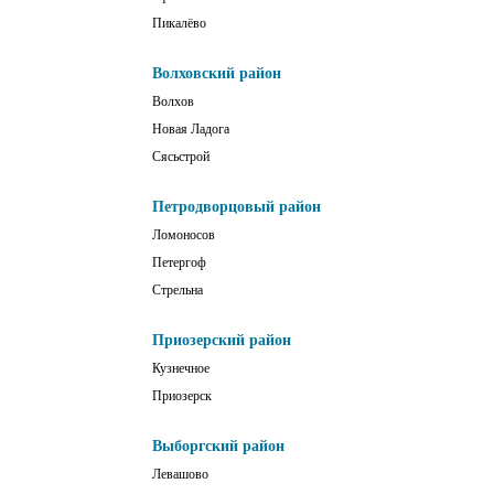
Пикалёво
Волховский район
Волхов
Новая Ладога
Сясьстрой
Петродворцовый район
Ломоносов
Петергоф
Стрельна
Приозерский район
Кузнечное
Приозерск
Выборгский район
Левашово