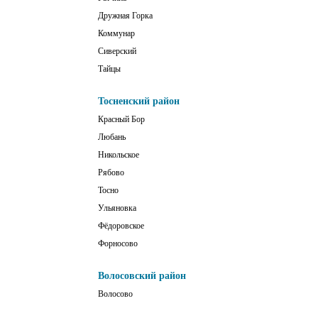
Дружная Горка
Коммунар
Сиверский
Тайцы
Тосненский район
Красный Бор
Любань
Никольское
Рябово
Тосно
Ульяновка
Фёдоровское
Форносово
Волосовский район
Волосово