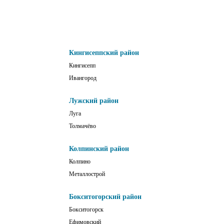
Кингисеппский район
Кингисепп
Ивангород
Лужский район
Луга
Толмачёво
Колпинский район
Колпино
Металлострой
Бокситогорский район
Бокситогорск
Ефимовский