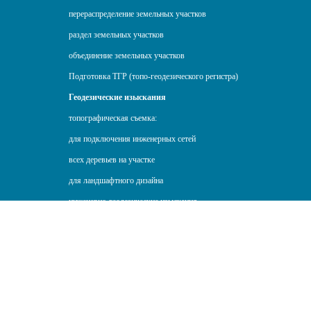
перераспределение земельных участков
раздел земельных участков
объединение земельных участков
Подготовка ТГР (топо-геодезического регистра)
Геодезические изыскания
топографическая съемка:
для подключения инженерных сетей
всех деревьев на участке
для ландшафтного дизайна
инженерно-геодезические изыскания
Топографическая съемка со сдачей в КГА
(Комитет по градостроительству и архитектуре)
геодезические изыскания
Прикладная (строительная) геодезия
вынос осей в натуру