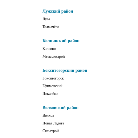
Лужский район
Луга
Толмачёво
Колпинский район
Колпино
Металлострой
Бокситогорский район
Бокситогорск
Ефимовский
Пикалёво
Волховский район
Волхов
Новая Ладога
Сясьстрой