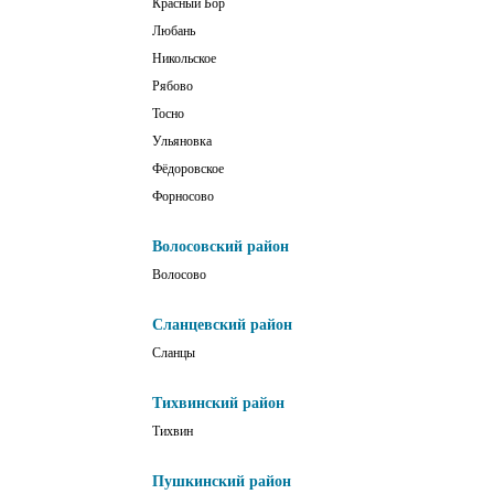
Красный Бор
Любань
Никольское
Рябово
Тосно
Ульяновка
Фёдоровское
Форносово
Волосовский район
Волосово
Сланцевский район
Сланцы
Тихвинский район
Тихвин
Пушкинский район