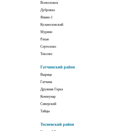
Всеволожск
Дубровка
Янино-1
Кузьмоловский
Мурино
Рахья
Сертолово
Токсово
Гатчинский район
Вырица
Гатчина
Дружная Горка
Коммунар
Сиверский
Тайцы
Тосненский район