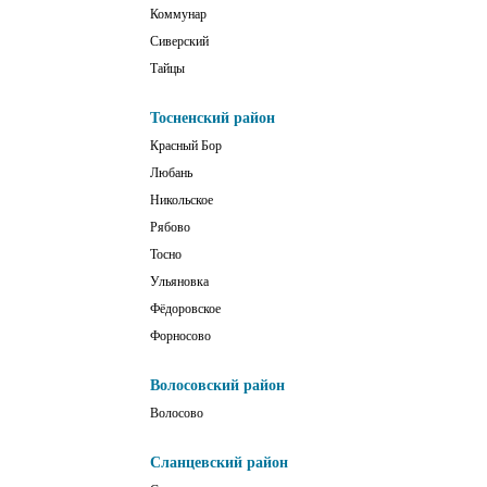
Коммунар
Сиверский
Тайцы
Тосненский район
Красный Бор
Любань
Никольское
Рябово
Тосно
Ульяновка
Фёдоровское
Форносово
Волосовский район
Волосово
Сланцевский район