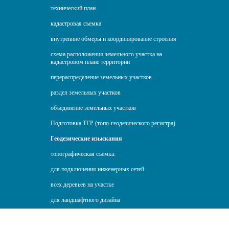
технический план
кадастровая съемка
внутренние обмеры и координирование строения
схема расположения земельного участка на
кадастровом плане территории
перераспределение земельных участков
раздел земельных участков
объединение земельных участков
Подготовка ТГР (топо-геодезического регистра)
Геодезические изыскания
топографическая съемка:
для подключения инженерных сетей
всех деревьев на участке
для ландшафтного дизайна
инженерно-геодезические изыскания