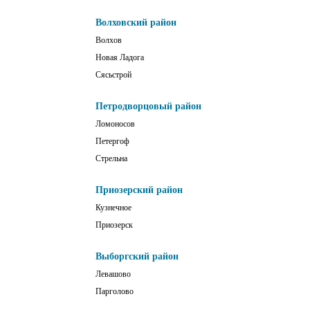
Волховский район
Волхов
Новая Ладога
Сясьстрой
Петродворцовый район
Ломоносов
Петергоф
Стрельна
Приозерский район
Кузнечное
Приозерск
Выборгский район
Левашово
Парголово