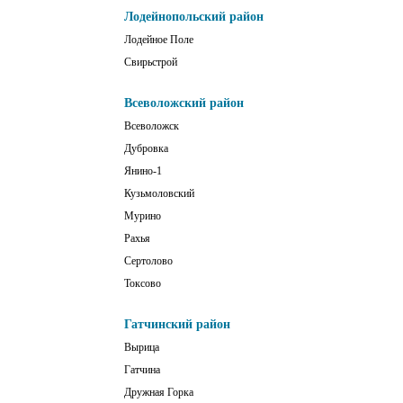
Лодейнопольский район
Лодейное Поле
Свирьстрой
Всеволожский район
Всеволожск
Дубровка
Янино-1
Кузьмоловский
Мурино
Рахья
Сертолово
Токсово
Гатчинский район
Вырица
Гатчина
Дружная Горка