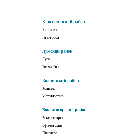
Кингисеппский район
Кингисепп
Ивангород
Лужский район
Луга
Толмачёво
Колпинский район
Колпино
Металлострой
Бокситогорский район
Бокситогорск
Ефимовский
Пикалёво