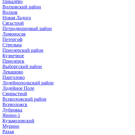
Пикалёво
Волховский район
Волхов
Новая Ладога
Сясьстрой
Петродворцовый район
Ломоносов
Петергоф
Стрельна
Приозерский район
Кузнечное
Приозерск
Выборгский район
Левашово
Парголово
Лодейнопольский район
Лодейное Поле
Свирьстрой
Всеволожский район
Всеволожск
Дубровка
Янино-1
Кузьмоловский
Мурино
Рахья