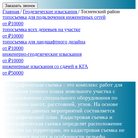
Заказать звонок
Главная
/
Геодезические изыскания
/
Тосненский район
топосъемка для подключения инженерных сетей
от ₽10000
топосъемка всех деревьев на участке
от ₽10000
топосъемка для ландшафтного дизайна
от ₽10000
инженерно-геодезические изыскания
от ₽10000
инженерные изыскания со сдачей в КГА
от ₽50000
Топографическая съемка - это комплекс работ для
получения точного плана земельного участка с
использованием специального оборудования по
измерению высот, расстояний, углов. На основе
проведения данных мероприятий составляется
топографический план. Кадастровая съемка и
топографическая съемка определят расположение
объектов на территории, но кадастровая съемка не
отображает высоту и особенности рельефа.