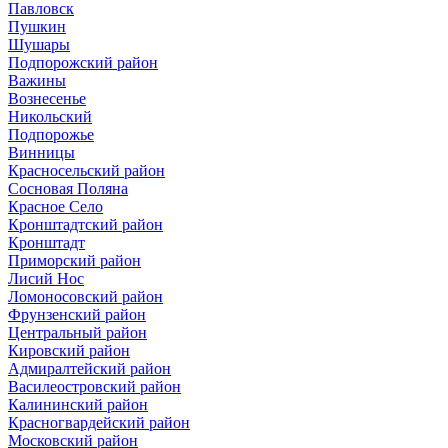
Павловск
Пушкин
Шушары
Подпорожский район
Важины
Вознесенье
Никольский
Подпорожье
Винницы
Красносельский район
Сосновая Поляна
Красное Село
Кронштадтский район
Кронштадт
Приморский район
Лисий Нос
Ломоносовский район
Фрунзенский район
Центральный район
Кировский район
Адмиралтейский район
Василеостровский район
Калининский район
Красногвардейский район
Московский район