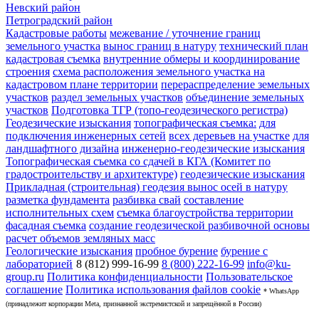
Невский район
Петроградский район
Кадастровые работы
межевание / уточнение границ
земельного участка
вынос границ в натуру
технический план
кадастровая съемка
внутренние обмеры и координирование
строения
схема расположения земельного участка на
кадастровом плане территории
перераспределение земельных
участков
раздел земельных участков
объединение земельных
участков
Подготовка ТГР (топо-геодезического регистра)
Геодезические изыскания
топографическая съемка:
для
подключения инженерных сетей
всех деревьев на участке
для
ландшафтного дизайна
инженерно-геодезические изыскания
Топографическая съемка со сдачей в КГА (Комитет по
градостроительству и архитектуре)
геодезические изыскания
Прикладная (строительная) геодезия
вынос осей в натуру
разметка фундамента
разбивка свай
составление
исполнительных схем
съемка благоустройства территории
фасадная съемка
создание геодезической разбивочной основы
расчет объемов земляных масс
Геологические изыскания
пробное бурение
бурение с
лабораторией
8 (812) 999-16-99
8 (800) 222-16-99
info@ku-
group.ru
Политика конфиденциальности
Пользовательское
соглашение
Политика использования файлов cookie
* WhatsApp
(принадлежит корпорации Meta, признанной экстремистской и запрещённой в России)