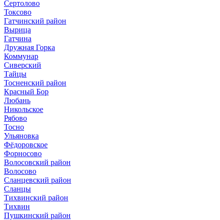
Сертолово
Токсово
Гатчинский район
Вырица
Гатчина
Дружная Горка
Коммунар
Сиверский
Тайцы
Тосненский район
Красный Бор
Любань
Никольское
Рябово
Тосно
Ульяновка
Фёдоровское
Форносово
Волосовский район
Волосово
Сланцевский район
Сланцы
Тихвинский район
Тихвин
Пушкинский район