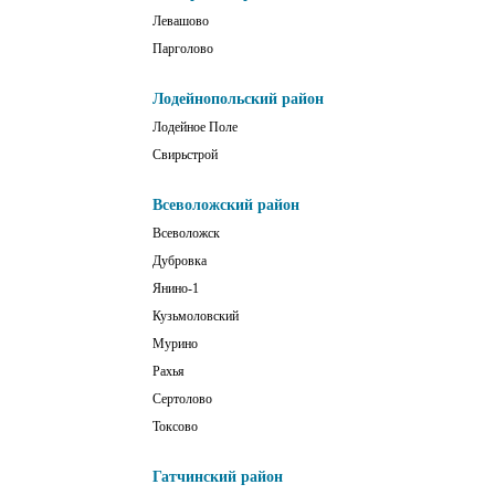
Левашово
Парголово
Лодейнопольский район
Лодейное Поле
Свирьстрой
Всеволожский район
Всеволожск
Дубровка
Янино-1
Кузьмоловский
Мурино
Рахья
Сертолово
Токсово
Гатчинский район