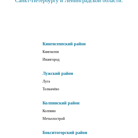
Санкт-Петербургу и Ленинградской области.
Кингисеппский район
Кингисепп
Ивангород
Лужский район
Луга
Толмачёво
Колпинский район
Колпино
Металлострой
Бокситогорский район