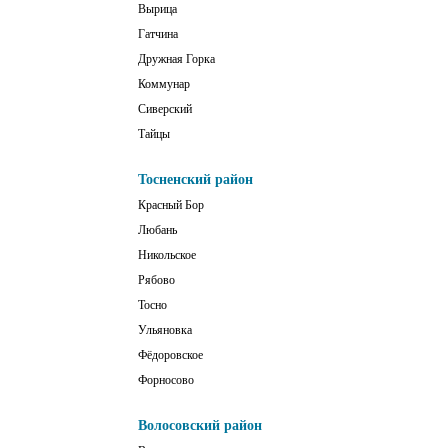
Вырица
Гатчина
Дружная Горка
Коммунар
Сиверский
Тайцы
Тосненский район
Красный Бор
Любань
Никольское
Рябово
Тосно
Ульяновка
Фёдоровское
Форносово
Волосовский район