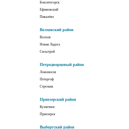
Бокситогорск
Ефимовский
Пикалёво
Волховский район
Волхов
Новая Ладога
Сясьстрой
Петродворцовый район
Ломоносов
Петергоф
Стрельна
Приозерский район
Кузнечное
Приозерск
Выборгский район