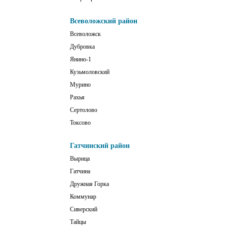
Всеволожский район
Всеволожск
Дубровка
Янино-1
Кузьмоловский
Мурино
Рахья
Сертолово
Токсово
Гатчинский район
Вырица
Гатчина
Дружная Горка
Коммунар
Сиверский
Тайцы