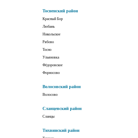
Тосненский район
Красный Бор
Любань
Никольское
Рябово
Тосно
Ульяновка
Фёдоровское
Форносово
Волосовский район
Волосово
Сланцевский район
Сланцы
Тихвинский район