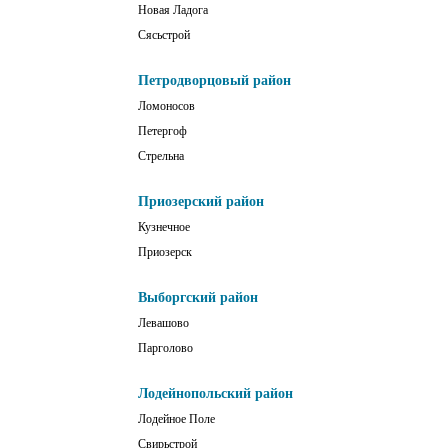
Новая Ладога
Сясьстрой
Петродворцовый район
Ломоносов
Петергоф
Стрельна
Приозерский район
Кузнечное
Приозерск
Выборгский район
Левашово
Парголово
Лодейнопольский район
Лодейное Поле
Свирьстрой