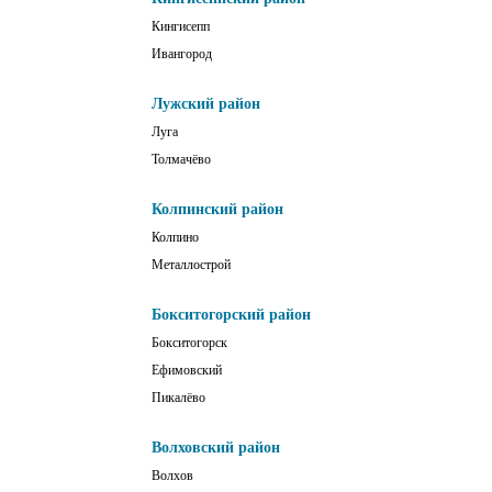
Кингисепп
Ивангород
Лужский район
Луга
Толмачёво
Колпинский район
Колпино
Металлострой
Бокситогорский район
Бокситогорск
Ефимовский
Пикалёво
Волховский район
Волхов