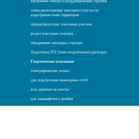
внутренние обмеры и координирование строения
схема расположения земельного участка на
кадастровом плане территории
перераспределение земельных участков
раздел земельных участков
объединение земельных участков
Подготовка ТГР (топо-геодезического регистра)
Геодезические изыскания
топографическая съемка:
для подключения инженерных сетей
всех деревьев на участке
для ландшафтного дизайна
инженерно-геодезические изыскания
Топографическая съемка со сдачей в КГА
(Комитет по градостроительству и архитектуре)
геодезические изыскания