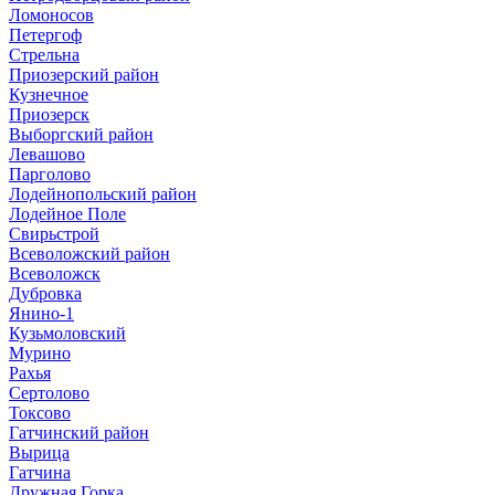
Ломоносов
Петергоф
Стрельна
Приозерский район
Кузнечное
Приозерск
Выборгский район
Левашово
Парголово
Лодейнопольский район
Лодейное Поле
Свирьстрой
Всеволожский район
Всеволожск
Дубровка
Янино-1
Кузьмоловский
Мурино
Рахья
Сертолово
Токсово
Гатчинский район
Вырица
Гатчина
Дружная Горка