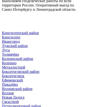
Выполняем геодезические работы по всей
территории России. Оперативный выезд по
Санкт-Петербургу и Ленинградской области.
Кингисеппский район
Кингисепп
Ивангород
Лужский район
Луга
Толмачёво
Колпинский район
Колпино
Металлострой
Бокситогорский район
Бокситогорск
Ефимовский
Пикалёво
Волховский район
Волхов
Новая Ладога
Сясьстрой
Петродворцовый район