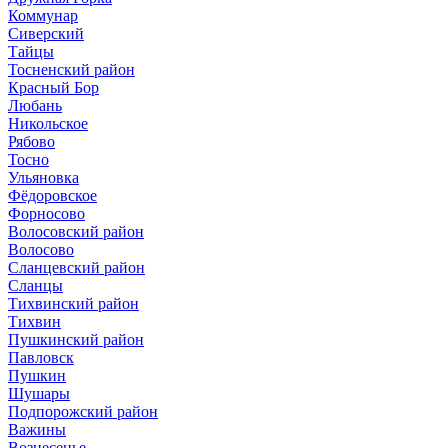
Коммунар
Сиверский
Тайцы
Тосненский район
Красный Бор
Любань
Никольское
Рябово
Тосно
Ульяновка
Фёдоровское
Форносово
Волосовский район
Волосово
Сланцевский район
Сланцы
Тихвинский район
Тихвин
Пушкинский район
Павловск
Пушкин
Шушары
Подпорожский район
Важины
Вознесенье