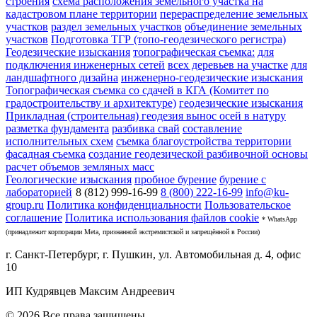
строения
схема расположения земельного участка на
кадастровом плане территории
перераспределение земельных
участков
раздел земельных участков
объединение земельных
участков
Подготовка ТГР (топо-геодезического регистра)
Геодезические изыскания
топографическая съемка:
для
подключения инженерных сетей
всех деревьев на участке
для
ландшафтного дизайна
инженерно-геодезические изыскания
Топографическая съемка со сдачей в КГА (Комитет по
градостроительству и архитектуре)
геодезические изыскания
Прикладная (строительная) геодезия
вынос осей в натуру
разметка фундамента
разбивка свай
составление
исполнительных схем
съемка благоустройства территории
фасадная съемка
создание геодезической разбивочной основы
расчет объемов земляных масс
Геологические изыскания
пробное бурение
бурение с
лабораторией
8 (812) 999-16-99
8 (800) 222-16-99
info@ku-
group.ru
Политика конфиденциальности
Пользовательское
соглашение
Политика использования файлов cookie
* WhatsApp
(принадлежит корпорации Meta, признанной экстремистской и запрещённой в России)
г. Санкт-Петербург, г. Пушкин, ул. Автомобильная д. 4, офис
10
ИП Кудрявцев Максим Андреевич
© 2026 Все права защищены.