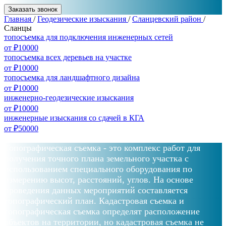
Заказать звонок
Главная
/
Геодезические изыскания
/
Сланцевский район
/
Сланцы
топосъемка для подключения инженерных сетей
от ₽10000
топосъемка всех деревьев на участке
от ₽10000
топосъемка для ландшафтного дизайна
от ₽10000
инженерно-геодезические изыскания
от ₽10000
инженерные изыскания со сдачей в КГА
от ₽50000
Топографическая съемка - это комплекс работ для
получения точного плана земельного участка с
использованием специального оборудования по
измерению высот, расстояний, углов. На основе
проведения данных мероприятий составляется
топографический план. Кадастровая съемка и
топографическая съемка определят расположение
объектов на территории, но кадастровая съемка не